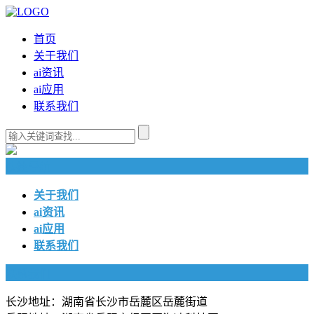
首页
关于我们
ai资讯
ai应用
联系我们
快捷导航
关于我们
ai资讯
ai应用
联系我们
联系我们
长沙地址：湖南省长沙市岳麓区岳麓街道