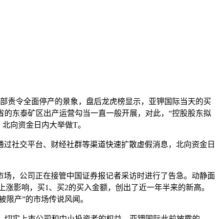
部责令全面停产的景象，盘后龙虎榜显示，亚钾国际当天的买
省的东泰矿区出产运营勾当一直一般开展，对此，“控股股东拟
元，北向资金日内大举做T。
过社交平台、财经社群等渠道快速扩散虚假消息，北向资金日
市场，公司正在接管中国证券报记者采访时进行了告急。动静面
上涨影响，买1、买2的买入金额，创出了近一年半来的新高。
被限产”的市场传说风闻。
，切实上市公司和中小投资者的权益。亚钾国际此前披露的