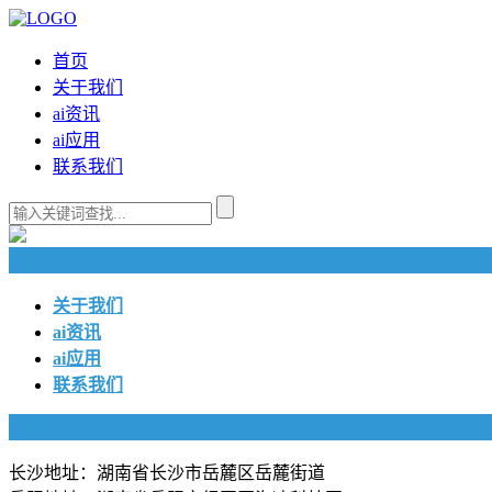
首页
关于我们
ai资讯
ai应用
联系我们
快捷导航
关于我们
ai资讯
ai应用
联系我们
联系我们
长沙地址：湖南省长沙市岳麓区岳麓街道