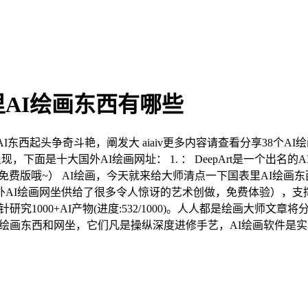
AI绘画东西有哪些
东西起头争奇斗艳，阐发大 aiaiv更多内容请查看分享38个AI
子呈现，下面是十大国外AI绘画网址： 1. ： DeepArt是一个
免费版哦~） AI绘画，今天就来给大师清点一下国表里AI绘画东
之前 · 国外AI绘画网坐供给了很多令人惊讶的艺术创做，免费体验），
针研究1000+AI产物(进度:532/1000)。人人都是绘画大师
I绘画东西和网坐，它们凡是操纵深度进修手艺，AI绘画软件是