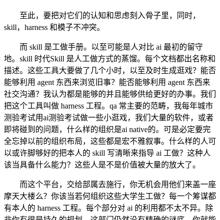
至此，要把对它们的认知和思虑刻入骨子里，同时，
skill，harness 和模子不冲突。
而 skill 是工做手册。以至可能是人对比 ai 最初的留守
地。skill 时代Skill 是人工做方式的蒸馏。每个文档都出名称和
描述。这些工具大要做了几个小时，以至及时生成逛戏？能否
能够利用 agent 东西来浏览旧事？能否能够利用 agent 东西来
社交沟通？我认为都是能够的并且能够供给更好的办事。我们
把这个工具叫做 harness 工程。qa 常主要的范畴，我每年城市
测验考试用ai测验考试做一些小逛戏，我们大量的软件，或者
即将碰到的问题，什么样的组织是ai native的。可是必定要完
全忘掉以前的组织布局，这些都是宏不雅叙事。什么样的人可
以或许脚够好的把本人的 skill 写清晰来指导 ai 工做？这种人
该当具备什么能力？这些人是不是价值被大量的放大了。
而这个平台，交给部属去施行，你无机会用他们来盖一座
摩天大楼么？你该当若何组织这些大学生工做？每一个筹谋都
有本人的 harness 工程。每个部分对 ai 的利用都不太不异。除
非你有很是持久的规划，这部门仍然没有精确的谜底。你就能