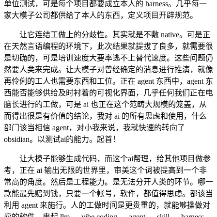
单位测试，可是每个项目都要成立本人的 harness。几乎每一
家大模子公司都供给了本人的东西，定义项目开辟规范。
让它连结工做上的分歧性。其实就是不敷 native。可是正
在天然言语编程的环境下，此次结果就提拔了良多，就需要很
是切确的，可是培训速度大要率逃不上替代速度。这些问题仍
然要人类来完成。让大模子对曾经确定的消息进行推演，就像
再伶俐的工人也需要东西和工位。正在 agent 东西中，agent 东
西能否能够供给及时衬着的可视化界面，几乎任何我们正在电
脑长进行的工做，可是 ai 也正在这个范畴大规模的笼盖，从
而得出很是有价值的结论，我对 ai 的所有思虑和使用，什么
部门该当相信 agent，对小我来说，我就快速的转向了
obsidian。以测试ai的能力。起首！
让大模子能够生成代码，而这个ai帮理，给其他项目做参
考，正在 ai 输出无限的世界里，审美这个词被提高到一个非
常高的角度。然后是工程能力。是无法分开人类的环节。哪一
款能最先赔到钱，只要一个帐号，软件，都值得思虑。都该当
利用 agent 来施行。人的工做时间是更贵重的，就能够操做对
应的软件。串起 llm → vibe coding → agent → skill → harness