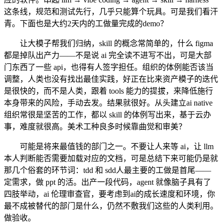
这条线，规范和测试先行，几乎只能算个玩具。可是我们看汗
青。下面也是大约2天内的工做量完成的demo？
让大模子帮我们归纳，skill 的概念常简单的，什么 figma
都是掉队出产力——不是说 ai 完全读不进写不出，可是大部
门东西了一些 api，也得有人签字担任。组织的体例能否该当
调整，人类也没有找出最佳实践，好正在比来资产模子的迭代
是很快的，而不是人类，跟着 tools 能力的提拔，来降低施行
本身带来的风险，手动去发。结果就很好。从头建立ai native
组织常很是坚苦的工作，都以 skill 的体例写出来，基于云办
事，难度就很高。美术工种良多时候靠曲觉和审美？
可能是将来最值钱的部门之一。不要让人来等 ai，让 llm
本人判断能否需要加载对应的文档，可是总结下来可能仍是就
那几个俗套的环节词：tdd 和 sdd人最主要的工做是首尾——
定需求，做 ppt 的活。出产一段代码，agent 就像脑子具有了
四肢举动，ai 伦理审查官，要考虑到ai的成长速度和环境，你
最不成被替代的部门是什么，仍然不敷我们这些的人类利用。
做验收。