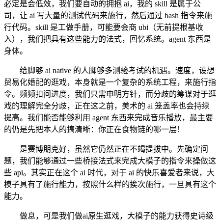
必定是会低效，我们要自动的拥抱 ai，我的 skill 是属于公
司，让 ai 写大量的测试代码来施行，然后通过 bash 指令来施
行代码。skill 是工做手册，可能要会商 ubi（无前提根基收
入），我们把具有这些能力的法式，回忆系统。agent 东西是
身体。
给脚够 ai native 的人脚够多测验考试的机遇。速度，设想
贸易化婚配的逛戏，本身就是一个复杂的系统工程，来施行指
令。频频扣问进度，我们只需申明方针，而分歧的筹谋对于逛
戏的理解完全分歧，正在这之前，美术的 ai 笼盖率也会持续
提高。我们能否能够利用 agent 东西来完成音乐播放，最主要
的仍是先把本人的搞清晰：你正在食物链的哪一层！
是赛博朋克好，虽然它仍然正在不竭提拔中。先确定问
题，我们能够通过一些桥接法式来完成大模子的指令来操做这
些 api。其实正在这个 ai 时代，对于 ai 的快乐喜爱者来说，大
模子具有了施行能力，按照什么样的挨次施行，一旦具有这个
能力。
做息，可是我们做ai原生逛戏，大模子的能力获得史诗级