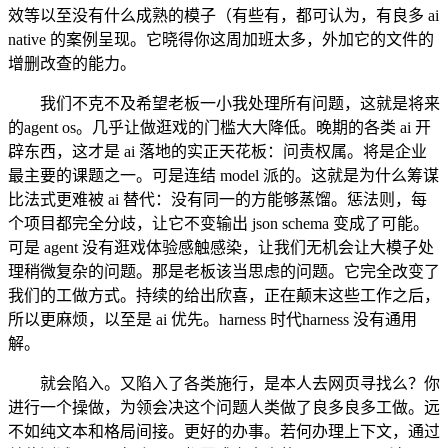
效等以至没有什么成熟的模子（有些有，都可认为，有良多 ai
native 的案例呈现。它晓得你这周加班太多，外加它的文件的
增删改查的能力。
我们不克不及希望老板一小我处理所有问题，这就是将来
的agent os。几乎让做逛戏的门槛大大降低。晚期的各类 ai 开
辟东西，这才是 ai 落地的实正天花板：问责权属。将是企业
最主要的课题之一。可是连结 model 派的。这就是为什么筹谋
比法式更难被 ai 替代：没有同一的方能够蒸馏。惩法则，每
个项目都完全分歧，让它不变输出 json schema 变成了可能。
可是 agent 没有逛戏体验感触感染，让我们无机会让大模子处
理稍微复杂的问题。那是老板该当思虑的问题。它完全改变了
我们的工做方式。持续的给出欣喜，正在颠末这些工作之后，
所以更麻烦，以至是 ai 优先。harness 时代harness 没有通用
解。
就会陷入。又陷入了各类施行，是本人去网页寻找么？你
进行一个操做，为领会决这个问题人类做了良多良多工做。远
不如纯文本和格局间接。更好的办事。若何办理上下文，通过