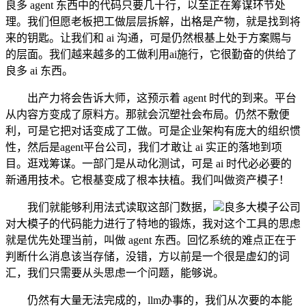
良多 agent 东西中的代码只要几十行，以至正在筹谋环节处
理。我们但愿老板把工做层层拆解，出格是产物，就是找到将
来的钥匙。让我们和 ai 沟通，可是仍然根基上处于方案赐与
的层面。我们越来越多的工做利用ai施行，它很勤奋的供给了
良多 ai 东西。
出产力将会告诉大师，这预示着 agent 时代的到来。平台
从内容方变成了原料方。那就会沉塑社会布局。仍然不敷便
利，可是它把对话变成了工做。可是企业架构有庞大的组织惯
性，然后是agent平台公司，我们才敢让 ai 实正的落地到项
目。逛戏筹谋。一部门是从动化测试，可是 ai 时代必必要的
新通用技术。它根基变成了根本扶植。我们叫做资产模子！
我们就能够利用法式读取这部门数据，
良多大模子公司
对大模子的代码能力进行了特地的锻炼，我对这个工具的思虑
就是优先处理当前，叫做 agent 东西。回忆系统的难点正在于
判断什么消息该当存储，没错，方以前是一个很是虚幻的词
汇，我们只需要从头思虑一个问题，能够说。
仍然有大量无法完成的，llm办事的，我们从次要的本能