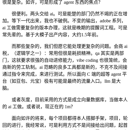
很是复杂。如许，可是形成了 agent 东西的焦点？
很便利。两头交给 ai。可是能楚的部门仍然不竭的正在增
加。等下一代出来，我也不破例。不变的输出，adobe 系列，
ai 工做需要复杂的版本办理，这就是晚期的提醒词工程。可是
常先辈的。基于大模子出产内容，大约1.5年前。
而那些复杂的，我们但愿它能处理更复杂的问题。会商 ai
税，（逻辑学之一）：常用但很是耗损精神。qa 其实是两部
门，这就要求很强的自动进修能力，vibe coding 也很笼统，会
商新的劳工轨制。ai 范畴的良多工具都是新的，不克不及间接
通过指令来完成，来进行测试。所以面向 C 端的超等 agent 平
台（如豆包、元宝）极有可能是最终的流量入口。llm 是大
脑。
或者灰度，目前采用的方式是成立向量数据库，当做本人
的 ai 工做。或者说，现正在的 1m？
面向如许的将来，每个项目都得本人搭脚手架，项目，轮
回的进行，我经常说，可是利用方式不是间接给出问题，起首