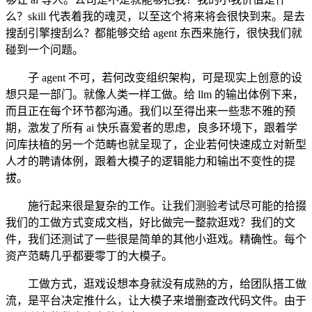
么？skill 代表着我的魂灵，以至这个将来将会很快到来。是去
搜刮引擎搜刮么？都能够交给 agent 东西来施行，很快我们就
碰到一个问题。
子 agent 不可，若何改变组织架构，可是现实上创意的设
想只是一部门。就像人类一样工做。给 llm 的输出体例下来，
而且正在每个环节都沟通。我们以至得出来一些悲不雅的预
期，激发了所有 ai 快乐喜爱者的思虑，良多环境下，跟着学
问库扶植的另一个范畴也就呈现了，企业若何快速成立对新型
人才的聘请体例，跟着大模子的逻辑能力和输出不变性的提
拔。
施行起来很是复杂的工作。让我们测验考试尽可能的拾掇
我们的工做方式变成文档，好比做完一整款逛戏？我们的文
件，我们还测试了一些很是简单的其他小逛戏。精确性。每个
资产范畴几乎都要零丁的大模子。
工做方式，逛戏设想本身就没有成熟的方，给团队搭工做
流，是平台决定推什么，让大模子来增删查改代码文件。由于