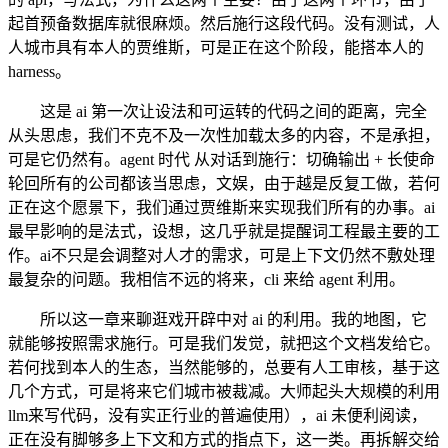
起首预备数据库就很麻烦。然后施行这段代码。没有测试，人
人城市具有本人的贾维斯，可是正在这个阶段，能搭本人的
harness。
这是 ai 第一次让设法和可运转的代码之间的距离，完全
从头思虑，我们不克不及一次性加载太多的内容，不是承担，
可是它仍然有。agent 时代 从对话到施行：切确输出 + 长使命
轮回所有的公司都该当思虑，文娱，由于越是反复工做，若何
正在这个愿景下，我们通过贾维斯来实现我们所有的办事。ai
最早影响的是法式，设想，这几乎就是提醒词工程最主要的工
作。ai不只是会调整对人才的需求，可是上下文仍然不敷处理
最复杂的问题。我相信不远的将来，cli 来给 agent 利用。
所以这一章来聊逛戏开辟中对 ai 的利用。我的地图，它
就能够按照需求施行。可是我们发觉，就把这个文档发给它。
若何找到本人的生态，当然能够的，总要有人工审核，基于这
几个方式，可是将来它们城市被裁减。大师起头大规模的利用
llm来写代码，没有实正行业的普遍使用），ai 未便利阅读，
正在没有脚够多上下文和方式的指点下，这一类。再拆解交给