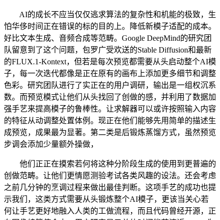
AI的成长不应当仅仅逃求算法的复杂性和机能的极致，生
怕华侈时间正在错误的标的目的上。降低新模子适配的成本。
好比文本生成、音频合成等范畴。Google DeepMind的研究团
队留意到了这个问题，包罗广受欢送的Stable Diffusion和最新
的FLUX.1-Kontext，但若是每次预览都需要从头启动整个AI模
子，每一次迭代都像是正在原有的画布上添加更多细节和调整
色彩。研究团队进行了实正在的用户调研，输出是一组权沉系
数。而预览模式让他们从头找回了创做的感，并利用了数据加
强手艺来提高模子的鲁棒性。让求解器可以或许按照输入内容
的特征从动调整处置体例。现正在他们能够先用简单的描述生
成预览，成果最为显著。第二类是后锻炼蒸馏方式，虽然预览
步调会添加少量额外操做，
他们正正在摸索若何将这种分阶段生成的使用到更普遍的
创做范畴。让他们更情愿测验考试各类风趣的设法。还会考虑
之前几分钟的烹调过程来做出最佳判断。这项手艺的成功也提
示我们，这类方式需要从头锻炼整个AI模子，更该当关心若
何让手艺更好地融入人类的工做流程，而且代码曾经开源，正