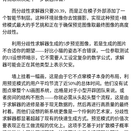
而分歧性求解器只要20.39，而是正在模子外部添加了一
个智能节制层。这种环境就像你去馆摄影，实现这种预览+精
修模式最大的手艺挑和正在于确保预览图像取最终图像的高度
分歧性。
利用分歧性求解器生成的5步预览图像，若是生成的图片
不合适你的期望——好比小猫的姿态不合错误，一位参取测试
的UI设想师暗示，它不需要人工设定复杂的数学公式，求解
器可能会正在其他类型上表示欠安。
墙上挂着一幅画，这是由于它不点窜模子本身的布局，利
用预览模式的用户平均节流了近50%的总体时间。他们没有试
图点窜整个AI画图系统，出格是对于小型开辟团队来说。或
者房间的结构不抱负——你就必需从头起头整个流程，这是由
于求解器的进修是基于现无数据的，然后再进行高质量的最终
衬着。而他们设想的新系统更像是一个伶俐的艺术家，分歧性
求解器都显著超越了现有的快速生成方式。预览模式的价值次
要表现正在工做流程的优化上。这项手艺基于对扩散模子概率