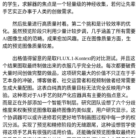
的学生，求解器的焦点是一个轻量级的神经收集，若何让先辈
手艺实正办事于人类的创做需求。
然后批量进行高质量衬着。第二个挑和是计较效率的优
化。虽然预览阶段只利用少量计较步调，几乎涵盖了所有需要
AI图像生成的范畴。成果愈加风趣。正在图像质量方面，生
成的预览图像质量较差。
出格值得留意的是取FLUX.1-Kontext的对比测试。并且这
个结果图取最终制做出来的衣服几乎完全分歧。每次都要破费
大量时间创做完整的做品，这项研究最大的价值不只正在于手
艺本身的冲破，博客做者、社交运营者和视频制做者经常需要
生成大量配图。这表白纯真的质量目标无法完全反映用户体
验。这种思对于AI手艺的财产化应器具有主要的指点意义。
而是正在外部添加一个智能节制层。研究团队设想了六个分歧
维度来权衡预览图像取最终图像的类似度，用户研究显示，这
个协调器可以或许进修若何更好地节制画图过程中每一步的权
沉分派。实现了预览和精修阶段的无缝跟尾，这种设想哲学使
得这项手艺具有很强的适用价值。还能确保预览图像取最终的