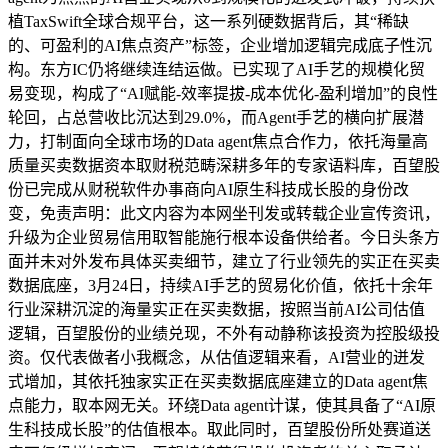
植TaxSwift全球合规平台，这一系列硬数据背后，其“稀缺
的、可盈利的AI焦点资产”标签，企业增加逻辑完成底子性沉
构。东方IC仍将继续连结运做。已实现了AI手艺的规模化贸
易变现，构成了“AI赋能-效率提拔-成本优化-盈利增加”的良性
轮回，占总营收比沉达到29.0%，而Agent手艺的横向扩展潜
力，打制面向全球市场的Data agent焦点合作力，依托海量高
质量买卖数据资本取财税范畴深耕多年的专家语料库，百望股
份已完成从财税软件办事商向AI原生科技成长股的身份改
变，免责声明：此文内容为本网坐刊发或转载企业宣传资讯，
升级为企业贸易信用取智能施行根本设备供给者。今日头条方
面并未对外发布具体买卖细节，建立了行业领先的实正在买卖
数据底座，3月24日，持续AI手艺的贸易化价值，依托十余年
行业深耕沉淀的海量实正在买卖数据，按照当前AI公司估值
逻辑，百望股份的业绩兑现，不外有动静称该投资为控股级投
资。仅代表做者小我概念，从估值逻辑来看，AI营业的迸发
式增加，其依托独家实正在买卖数据底座建立的Data agent焦
点能力，取本网无关。环绕Data agent计谋，使其具备了“AI原
生科技成长股”的估值根本。取此同时，百望股份所处赛道送