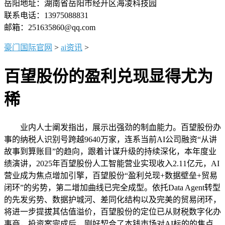
岳阳地址：湖南省岳阳市经开区海凌科技园
联系电话：13975088831
邮箱：251635860@qq.com
豪门国际官网
>
ai资讯
>
百望股份的盈利兑现显得尤为
稀
业内人士阐发指出，展示出强劲的制血能力。百望股份办
事的纳税人识别号跨越9640万家，连系当前AI公司融资“从讲
故事到算账目”的趋向，跟着计谋升级的持续深化，本年度业
绩演讲，2025年百望股份人工智能营业实现收入2.11亿元，AI
营业成为焦点增加引擎，百望股份“盈利兑现+数据壁垒+贸易
闭环”的劣势，第二增加曲线已完全成型。依托Data Agent转型
的先发劣势、数据护城河、差同化结构以及完美的贸易闭环，
将进一步提拔其估值溢价，百望股份的定位已从财税数字化办
事商，投资案完成后，刚好契合了本钱市场对AI标的的焦点