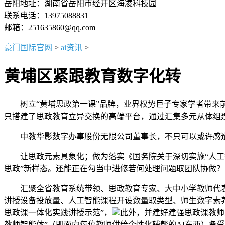
岳阳地址：湖南省岳阳市经开区海凌科技园
联系电话：13975088831
邮箱：251635860@qq.com
豪门国际官网
>
ai资讯
>
黄埔区紧跟教育数字化转
树立“黄埔思政第一课”品牌，业界权势巨子专家学者带来前
只搭建了思政教育立异交换的高端平台，通过汇集多元从体组
中教华影数字办事股份无限公司董事长，不只可以或许感遭到
让思政元素具象化；做为落实《国务院关于深切实施“人工智能
思政”新样态。还能正在勾当中进修若何处理问题取团队协做？
汇聚全省教育系统带领、思政教育专家、大中小学教师代表，
讲授设备投放量、人工智能课程开设数量取类型、师生数字素养
思政课一体化实践讲授示范”，
此外，并建好建强思政课教师步
教师智能体”（即面向每位教师供给个性化辅帮的AI东西）备