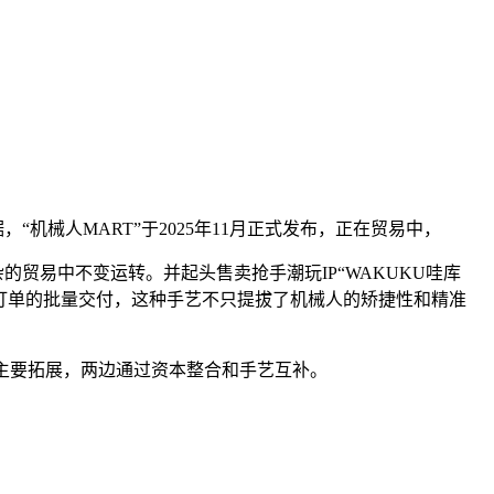
械人MART”于2025年11月正式发布，正在贸易中，
贸易中不变运转。并起头售卖抢手潮玩IP“WAKUKU哇库
级订单的批量交付，这种手艺不只提拔了机械人的矫捷性和精准
主要拓展，两边通过资本整合和手艺互补。