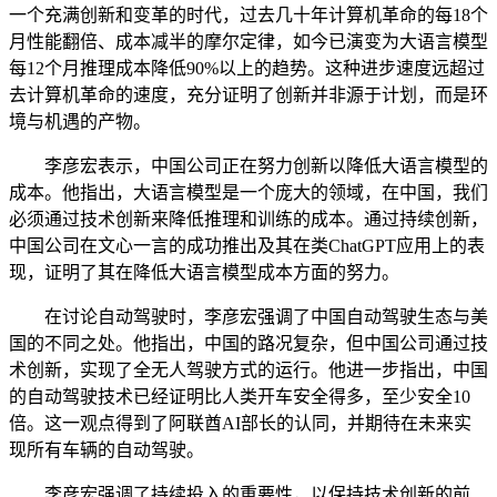
一个充满创新和变革的时代，过去几十年计算机革命的每18个
月性能翻倍、成本减半的摩尔定律，如今已演变为大语言模型
每12个月推理成本降低90%以上的趋势。这种进步速度远超过
去计算机革命的速度，充分证明了创新并非源于计划，而是环
境与机遇的产物。
李彦宏表示，中国公司正在努力创新以降低大语言模型的
成本。他指出，大语言模型是一个庞大的领域，在中国，我们
必须通过技术创新来降低推理和训练的成本。通过持续创新，
中国公司在文心一言的成功推出及其在类ChatGPT应用上的表
现，证明了其在降低大语言模型成本方面的努力。
在讨论自动驾驶时，李彦宏强调了中国自动驾驶生态与美
国的不同之处。他指出，中国的路况复杂，但中国公司通过技
术创新，实现了全无人驾驶方式的运行。他进一步指出，中国
的自动驾驶技术已经证明比人类开车安全得多，至少安全10
倍。这一观点得到了阿联酋AI部长的认同，并期待在未来实
现所有车辆的自动驾驶。
李彦宏强调了持续投入的重要性，以保持技术创新的前